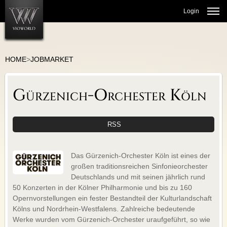
Login
HOME
>
JOBMARKET
JOBMARKET
Gürzenich-Orchester Köln
ORCHESTRAS
THEATER JOBS
CHOIR/VOCAL
RSS
CULTURAL ADMINISTRATION
BALLET/DANCE
Das Gürzenich-Orchester Köln ist eines der
TEACHING
großen traditionsreichen Sinfonieorchester
Deutschlands und mit seinen jährlich rund
MARKETPLACE
50 Konzerten in der Kölner Philharmonie und bis zu 160
Opernvorstellungen ein fester Bestandteil der Kulturlandschaft
COMMUNITY
Kölns und Nordrhein-Westfalens. Zahlreiche bedeutende
Werke wurden vom Gürzenich-Orchester uraufgeführt, so wie
VIO-BLOG