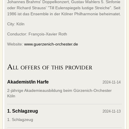
Johannes Brahms' Doppelkonzert, Gustav Mahlers 5. Sinfonie
FACEBOOK
oder Richard Strauss' "Till Eulenspiegels lustige Streiche". Seit
1986 ist das Ensemble in der Kölner Philharmonie beheimatet.
TWITTER
YOUTUBE
City: Köln
Conductor: François-Xavier Roth
SERVICE
Website:
www.guerzenich-orchester.de
OUR SERVICE
BANNERS
CONTACTS
All offers of this provider
IMPRINT
AGB
Akademist/in Harfe
2024-11-14
DATENSCHUTZERKLÄRUNG
2-jährige Akademieausbildung beim Gürzenich-Orchester
Köln
Deutsche Version
1. Schlagzeug
2024-11-13
1. Schlagzeug