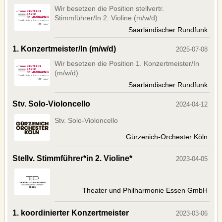
Wir besetzen die Position stellvertr.
FACEBOOK
Stimmführer/In 2. Violine (m/w/d)
TWITTER
Saarländischer Rundfunk
YOUTUBE
1. Konzertmeister/In (m/w/d)
2025-07-08
SERVICE
Wir besetzen die Position 1. Konzertmeister/In
(m/w/d)
OUR SERVICE
Saarländischer Rundfunk
BANNERS
Stv. Solo-Violoncello
CONTACTS
2024-04-12
IMPRINT
Stv. Solo-Violoncello
AGB
Gürzenich-Orchester Köln
DATENSCHUTZERKLÄRUNG
Stellv. Stimmführer*in 2. Violine*
2023-04-05
Deutsche Version
Theater und Philharmonie Essen GmbH
1. koordinierter Konzertmeister
2023-03-06