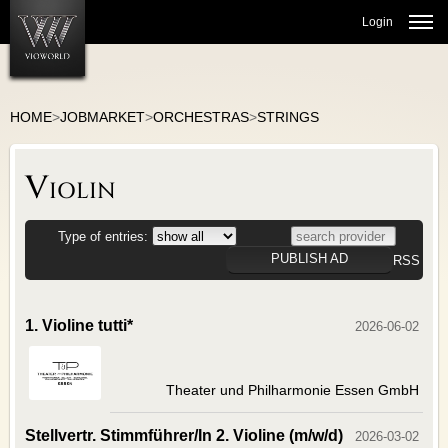
Login
HOME
>
JOBMARKET
>
ORCHESTRAS
>
STRINGS
JOBMARKET
Violin
ORCHESTRAS
THEATER JOBS
CHOIR/VOCAL
Type of entries:
CULTURAL ADMINISTRATION
PUBLISH AD
RSS
BALLET/DANCE
TEACHING
1. Violine tutti*
2026-06-02
MARKETPLACE
Theater und Philharmonie Essen GmbH
COMMUNITY
Stellvertr. Stimmführer/In 2. Violine (m/w/d)
2026-03-02
VIO-BLOG