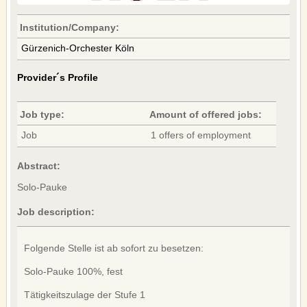
FACEBOOK
Institution/Company:
TWITTER
Gürzenich-Orchester Köln
YOUTUBE
Provider´s Profile
SERVICE
OUR SERVICE
Job type:
Amount of offered jobs:
BANNERS
Job
1 offers of employment
CONTACTS
IMPRINT
Abstract:
AGB
Solo-Pauke
DATENSCHUTZERKLÄRUNG
Job description:
Deutsche Version
Folgende Stelle ist ab sofort zu besetzen:
Solo-Pauke 100%, fest
Tätigkeitszulage der Stufe 1