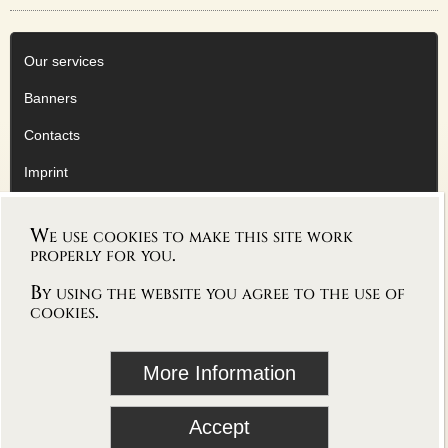
Our services
Banners
Contacts
Imprint
Privacy Policy
We use cookies to make this site work
AGB
properly for you.
By using the website you agree to the use of
cookies.
follow Vioworld on
More Information
blog
Accept